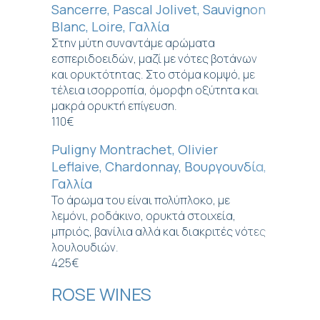
Sancerre, Pascal Jolivet, Sauvignon
Blanc, Loire, Γαλλία
Στην μύτη συναντάμε αρώματα
εσπεριδοειδών, μαζί με νότες βοτάνων
και ορυκτότητας. Στο στόμα κομψό, με
τέλεια ισορροπία, όμορφη οξύτητα και
μακρά ορυκτή επίγευση.
110€
Puligny Montrachet, Olivier
Leflaive, Chardonnay, Βουργουνδία,
Γαλλία
Το άρωμα του είναι πολύπλοκο, με
λεμόνι, ροδάκινο, ορυκτά στοιχεία,
μπριός, βανίλια αλλά και διακριτές νότες
λουλουδιών.
425€
ROSE WINES