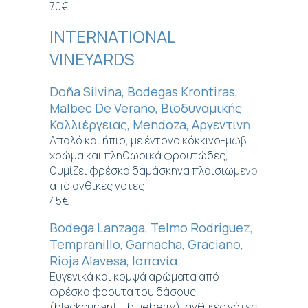
70€
INTERNATIONAL
VINEYARDS
Doña Silvina, Bodegas Krontiras,
Malbec De Verano, Βιοδυναμικής
Καλλιέργειας, Mendoza, Αργεντινή
Απαλό και ήπιο, με έντονο κόκκινο-μωβ
χρώμα και πληθωρικά φρουτώδες,
θυμίζει φρέσκα δαμάσκηνα πλαισιωμένο
από ανθικές νότες
45€
Bodega Lanzaga, Telmo Rodriguez,
Tempranillo, Garnacha, Graciano,
Rioja Alavesa, Ισπανία
Ευγενικά και κομψά αρώματα από
φρέσκα φρούτα του δάσους
(blackcurrant – blueberry), ανθικές νότες