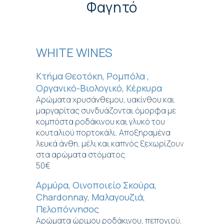
Φαγητό
WHITE WINES
Κτήμα Θεοτόκη, Ρομπόλα ,
Οργανικό-Βιολογικό, Κέρκυρα
Αρώματα χρυσάνθεμου, υακίνθου και
gr
μαργαρίτας συνδυάζονται όμορφα με
κομπόστα ροδάκινου και γλυκό του
κουταλιού πορτοκάλι. Αποξηραμένα
λευκά άνθη, μέλι και καπνός ξεχωρίζουν
στα αρώματα στόματος.
50€
Αρμύρα, Οινοποιείο Σκούρα,
Chardonnay, Μαλαγουζιά,
Πελοπόννησος
Αρώματα ώριμου ροδάκινου, πεπονιού,