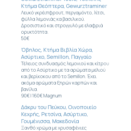
Κτήμα Θεόπτερα, Gewurztraminer
Λευκό γκρέιπφρουτ, περγαμόντο, λίτσι,
φύλλα λεμονιάς κα βασιλικού.
Δροσιστικό και στρογγυλό με ελαφριά
ορυκτότητα.
50€
Όβηλος, Κτήμα Βιβλία Χώρα,
Ασύρτικο, Semillon, Παγγαίο
Τέλειος συνδυασμός λεμονιού και κίτρου
από το Ασύρτικο με τα αρώματα μελιού
και βερίκοκου από το Semillon. Έχει
ακόμα αρώματα ξηρών καρπών και
βανίλια.
90€ | 160€ Magnum
Δάκρυ του Πεύκου, Οινοποιείο
Κεχρής, Ρετσίνα, Ασύρτικο,
Γουμένισσα, Μακεδονία
Ξανθό χρώμα με χρυσαφένιες