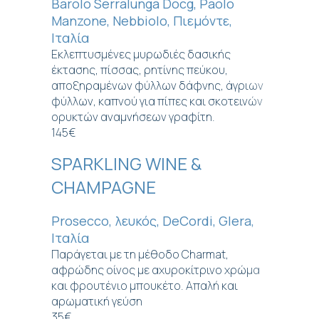
Barolo Serralunga Docg, Paolo
Manzone, Nebbiolo, Πιεμόντε,
Ιταλία
Εκλεπτυσμένες μυρωδιές δασικής
έκτασης, πίσσας, ρητίνης πεύκου,
αποξηραμένων φύλλων δάφνης, άγριων
φύλλων, καπνού για πίπες και σκοτεινών
ορυκτών αναμνήσεων γραφίτη.
145€
SPARKLING WINE &
CHAMPAGNE
Prosecco, λευκός, DeCordi, Glera,
Ιταλία
Παράγεται με τη μέθοδο Charmat,
αφρώδης οίνος με αχυροκίτρινο χρώμα
και φρουτένιο μπουκέτο. Απαλή και
αρωματική γεύση
35€