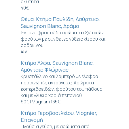
οξύτητα.
40€
Θέμα, Κτήμα Παυλίδη, Ασύρτικο,
Sauvignon Blanc, Δράμα
Έντονα φρουτώδη αρώματα εξωτικών
φρούτων με σύνθετες νύξεις κίτρου και
ροδάκινου.
45€
Κτήμα Άλφα, Sauvignon Blanc,
Αμύνταιο Φλώρινας
Κρυστάλλινο και λαμπερό με ελαφρά
πρασινωπές ανταύγειες. Αρώματα
εσπεριδοειδών, φρούτου του πάθους
και με γλυκιά χροιά πεπονιού.
60€ | Magnum 135€
Κτήμα Γεροβασιλείου, Viognier,
Επανομή
Πλούσια γεύση, με αρώματα από