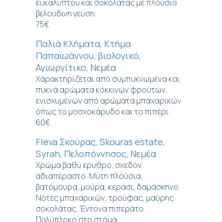
ευκαλύπτου και σοκολάτας με πλούσια
βελούδινη γεύση.
75€
Παλιά Κλήματα, Κτήμα
Παπαϊωάννου, βιολογικό,
Αγιωργίτικο, Νεμέα
Χαρακτηρίζεται από συμπυκνωμένα και
πυκνά αρώματα κόκκινων φρούτων,
ενισχυμένων από αρώματα μπαχαρικών
όπως το μοσχοκάρυδο και το πιπέρι.
60€
Fleva Σκούρας, Skouras estate,
Syrah, Πελοπόννησος, Νεμέα
Χρώμα βαθύ ερυθρό, σχεδόν
αδιαπέραστο. Μύτη πλούσια,
βατόμουρα, μούρα, κεράσι, δαμάσκηνο.
Νότες μπαχαρικών, τρούφας, μαύρης
σοκολάτας. Έντονα πιπεράτο.
Πολύπλοκο στο στόμα.