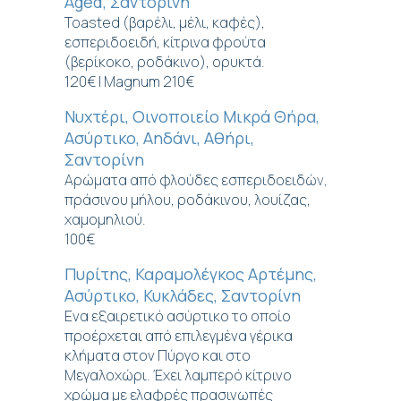
Aged, Σαντορίνη
Toasted (βαρέλι, μέλι, καφές),
εσπεριδοειδή, κίτρινα φρούτα
(βερίκοκο, ροδάκινο), ορυκτά.
120€ | Magnum 210€
Νυχτέρι, Οινοποιείο Μικρά Θήρα,
Ασύρτικο, Αηδάνι, Αθήρι,
Σαντορίνη
Αρώματα από φλούδες εσπεριδοειδών,
πράσινου μήλου, ροδάκινου, λουίζας,
χαμομηλιού.
100€
Πυρίτης, Καραμολέγκος Αρτέμης,
Ασύρτικο, Κυκλάδες, Σαντορίνη
Ενα εξαιρετικό ασύρτικο το οποίο
προέρχεται από επιλεγμένα γέρικα
κλήματα στον Πύργο και στο
Μεγαλοχώρι. Έχει λαμπερό κίτρινο
χρώμα με ελαφρές πρασινωπές