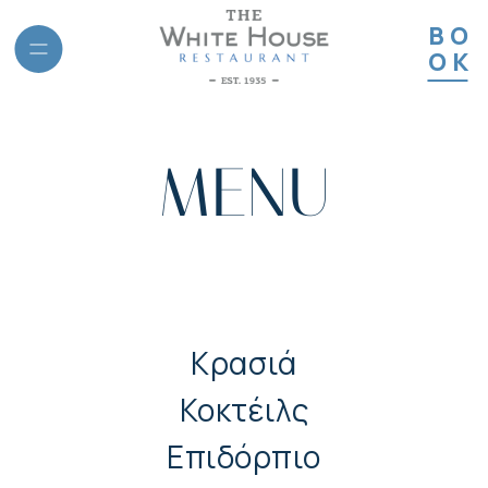
BO
OK
MENU
ις
Κρασιά
Κοκτέιλς
Επιδόρπιο