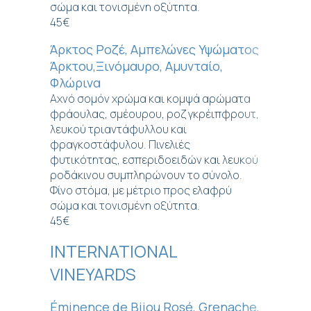
σώμα και τονισμένη οξύτητα.
45€
Άρκτος Ροζέ, Αμπελώνες Υψώματος
Άρκτου,Ξινόμαυρο, Αμυνταίο,
Φλώρινα
Αχνό σομόν χρώμα και κομψά αρώματα
φράουλας, σμέουρου, ροζ γκρέιπφρουτ,
λευκού τριαντάφυλλου και
φραγκοστάφυλου. Πινελιές
φυτικότητας, εσπεριδοειδών και λευκού
ροδάκινου συμπληρώνουν το σύνολο.
Φίνο στόμα, με μέτριο προς ελαφρύ
σώμα και τονισμένη οξύτητα.
45€
INTERNATIONAL
VINEYARDS
Éminence de Bijou Rosé, Grenache,