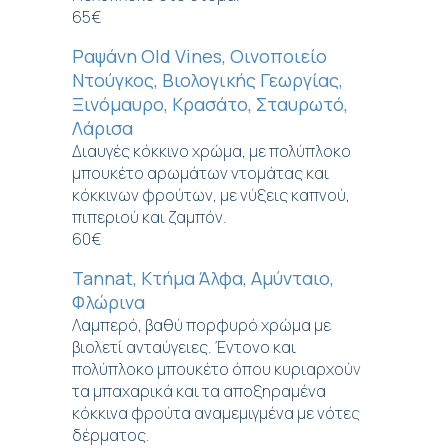
65€
Ραψάνη Old Vines, Οινοποιείο
Ντούγκος, Βιολογικής Γεωργίας,
Ξινόμαυρο, Κρασάτο, Σταυρωτό,
Λάρισα
Διαυγές κόκκινο χρώμα, με πολύπλοκο
μπουκέτο αρωμάτων ντομάτας και
κόκκινων φρούτων, με νύξεις καπνού,
πιπεριού και ζαμπόν.
60€
Tannat, Κτήμα Άλφα, Αμύνταιο,
Φλώρινα
Λαμπερό, βαθύ πορφυρό χρώμα με
βιολετί ανταύγειες. Έντονο και
πολύπλοκο μπουκέτο όπου κυριαρχούν
τα μπαχαρικά και τα αποξηραμένα
κόκκινα φρούτα αναμεμιγμένα με νότες
δέρματος.