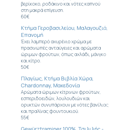
βερίκοκο, ροδάκινο και νότες καπνού
στη μακρά επίγευση.
60€
Κτήμα Γεροβασιλείου, Μαλαγουζιά,
Επανομή
Έχει λαμπερό αχυρένιο χρώμα με
πρασινωπές ανταύγειες και αρώματα
ώριμων φρούτων, όπως αχλάδι, μάνγκο
και κίτρο.
50€
Πλαγίως, Κτήμα Βιβλία Χώρα,
Chardonnay, Μακεδονία
Αρώματα ώριμων κίτρινων φρούτων,
εσπεριδοειδών, λουλουδιών και
ορυκτών συνυπάρχουν με νότες βανίλιας
και πραλίνας φουντουκιού.
55€
Gewürztraminer 100%, Τσιλιλής -