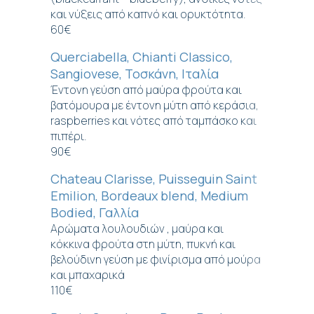
και νύξεις από καπνό και ορυκτότητα.
60€
Querciabella, Chianti Classico,
Sangiovese, Τοσκάνη, Ιταλία
Έντονη γεύση από μαύρα φρούτα και
βατόμουρα με έντονη μύτη από κεράσια,
raspberries και νότες από ταμπάσκο και
πιπέρι.
90€
Chateau Clarisse, Puisseguin Saint
Emilion, Bordeaux blend, Medium
Bodied, Γαλλία
Αρώματα λουλουδιών , μαύρα και
κόκκινα φρούτα στη μύτη, πυκνή και
βελούδινη γεύση με φινίρισμα από μούρα
και μπαχαρικά
110€