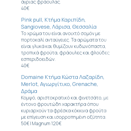
άγριας φράουλας.
40€
Pink pull, Κτήμα Καριπίδη,
Sangiovese, Λάρισα, Θεσσαλία
Το χρώμα του είναι ανοιχτό σομόν με
πορτοκαλί ανταύγειες. Τα αρώματα του
είναι γλυκά και θυμίζουν κυδωνόπαστα,
τροπικά φρούτα, φράουλες και φλούδες
εσπεριδοειδών.
40€
Domaine Κτήμα Κώστα Λαζαρίδη,
Merlot, Αγιωργίτικο, Grenache,
Δράμα
Κομψό, αριστοκρατικό και φινετσάτο, με
έντονο φρουτώδη χαρακτήρα όπου
κυριαρχούν τα φρέσκα κόκκινα φρούτα
με επίγευση και ισορροπημένη οξύτητα.
50€ | Magnum 120€