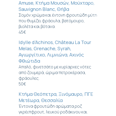
Amuse, Κτήμα Μουσών, Μούχταρο,
Sauvignon Blanc, Θήβα
Σομόν χρώμα και έντονη φρουτώδη μύτη
που θυμίζει φράουλα, βατόμουρο,
βιολέτα και βότανα.
45€
Idylle d’Achinos, Château La Tour
Melas, Grenache, Syrah,
Αγιωργίτικο, Λιμνιώνα, Αχινός
Φθιώτιδα
Απαλό, φινετσάτο με κυρίαρχες νότες
από ζουμερά, ώριμα πετροκέρασα,
φράουλες.
50€
Κτήμα Θεόπετρα, Ξινόμαυρο, ΠΓΕ
Μετέωρα, Θεσσαλία
Έντονα φρουτώδη αρώματα ροζ
γκρέιπφρουτ, λευκού ροδάκινου και