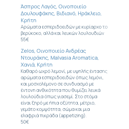
Άσπρος Λαγός, Οινοποιείο
Δουλουφάκης, Βιδιανό, Ηράκλειο,
Κρήτη
Αρώματα εσπεριδοειδών με κυρίαρχο το
βερύκοκο, αλλά και λευκών λουλουδιών
55€
Zelos, Οινοποιείο Ανδρέας
Ντουράκης, Malvasia Aromatica,
Χανιά, Κρήτη
Καθαρό ωχρό λεμονί, με υψηλής έντασης
αρώματα εσπεριδοειδών όπως λεμόνι,
και μοσχολέμονο σε συνδυασμό με
έντονη ανθικότητα που θυμίζει λευκά
λουλούδια όπως γιασεμί. Στο στόμα
είναι ξηρό με ήπια οξύτητα, μέτριο,
γεμάτο κομψότητα, σώμα και μια
ελαφριά πικράδα (appetizing).
50€