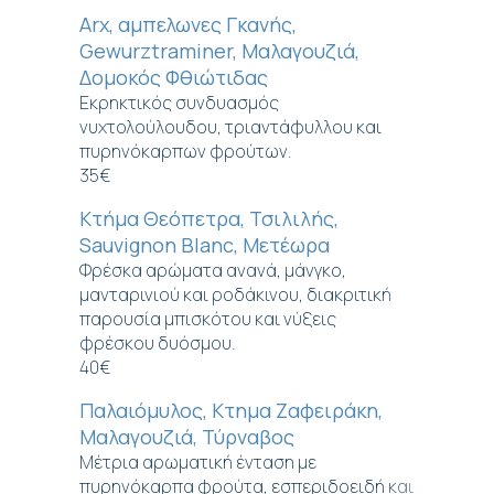
Arx, αμπελωνες Γκανής,
Gewurztraminer, Μαλαγουζιά,
Δομοκός Φθιώτιδας
Εκρηκτικός συνδυασμός
νυχτολούλουδου, τριαντάφυλλου και
πυρηνόκαρπων φρούτων.
35€
Κτήμα Θεόπετρα, Τσιλιλής,
Sauvignon Blanc, Μετέωρα
Φρέσκα αρώματα ανανά, μάνγκο,
μανταρινιού και ροδάκινου, διακριτική
παρουσία μπισκότου και νύξεις
φρέσκου δυόσμου.
40€
Παλαιόμυλος, Κτημα Ζαφειράκη,
Μαλαγουζιά, Τύρναβος
Μέτρια αρωματική ένταση με
πυρηνόκαρπα φρούτα, εσπεριδοειδή και