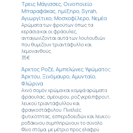
Τρεις Μάγισσες, Οινοποιείο
Μπαραφάκας, ημίξηρο, Syrah,
Αγιωργίτικο, Μοσχοφίλερο, Νεμέα
Αρώματα των φρούτων όπως τα
κεράσια και οι φράουλες,
ανταγωνίζονται αυτά των λουλουδιών
που θυμίζουν τριαντάφυλλο και
λεμονανθούς.
35€
Άρκτος Ροζέ, Αμπελώνες Υψώματος
Άρκτου, Ξινόμαυρο, Αμυνταίο,
Φλώρινα
Αχνό σομόν χρώμα και κομψά αρώματα
φράουλας, σμέουρου, ροζ γκρέιπφρουτ,
λευκού τριαντάφυλλου και
φραγκοστάφυλου. Πινελιές
φυτικότητας, εσπεριδοειδών και λευκού
ροδάκινου συμπληρώνουν το σύνολο.
Φίνο στόμα, με μέτριο προς ελαφρύ