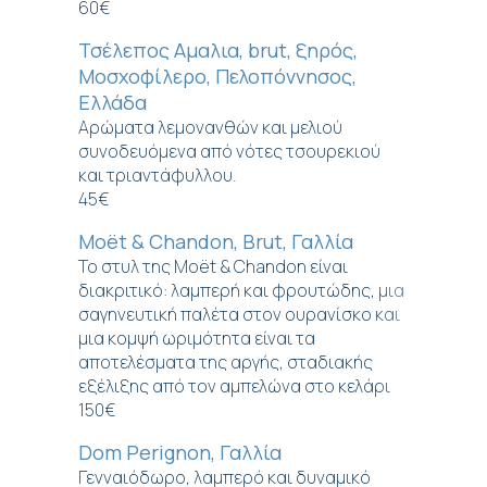
60€
Τσέλεπος Αμαλια, brut, ξηρός,
Μοσχοφίλερο, Πελοπόννησος,
Ελλάδα
Αρώματα λεμονανθών και μελιού
συνοδευόμενα από νότες τσουρεκιού
και τριαντάφυλλου.
45€
Moët & Chandon, Brut, Γαλλία
Το στυλ της Moët & Chandon είναι
διακριτικό: λαμπερή και φρουτώδης, μια
σαγηνευτική παλέτα στον ουρανίσκο και
μια κομψή ωριμότητα είναι τα
αποτελέσματα της αργής, σταδιακής
εξέλιξης από τον αμπελώνα στο κελάρι
150€
Dom Perignon, Γαλλία
Γενναιόδωρο, λαμπερό και δυναμικό