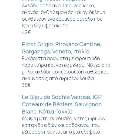
Αχλάδι, ροδάκινο, lime, βερίκοκο,
ανανάς, άνθη λεμονιάς και αγιόκλημα
συνθέτουν ένα ζουμερό σύνολο που
ξεχειλίζει φρεσκάδα.
42€
Pinot Grigio, Pirovano Cantine,
Garganega, Veneto, Ιταλία
Ευχάριστα αρώματα με φρουτώδη
χαρακτήρα και νότες μελιού. Νότες από
μήλο, αχλάδι, εσπεριδοειδή καθώς και
αναμνήσεις από αγριολούλουδα.
35€
Le Bijou de Sophie Valrose, IGP
Coteaux de Béziers, Sauvignon
Blanc, Νότια Γαλλία
Κομψή μύτη, συνδυάζει νότες ώριμων
εσπεριδοειδών και ροδάκινου, που
εξισορροπούνται από μια ελαφριά