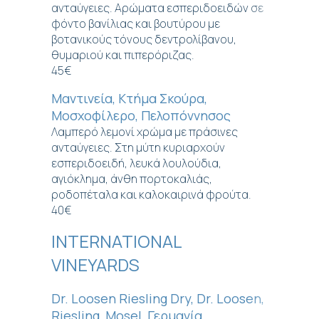
ανταύγειες. Αρώματα εσπεριδοειδών σε
φόντο βανίλιας και βουτύρου με
βοτανικούς τόνους δεντρολίβανου,
θυμαριού και πιπερόριζας.
45€
Μαντινεία, Κτήμα Σκούρα,
Μοσχοφίλερο, Πελοπόννησος
Λαμπερό λεμονί χρώμα με πράσινες
ανταύγειες. Στη μύτη κυριαρχούν
εσπεριδοειδή, λευκά λουλούδια,
αγιόκλημα, άνθη πορτοκαλιάς,
ροδοπέταλα και καλοκαιρινά φρούτα.
40€
INTERNATIONAL
VINEYARDS
Dr. Loosen Riesling Dry, Dr. Loosen,
Riesling, Mosel, Γερμανία