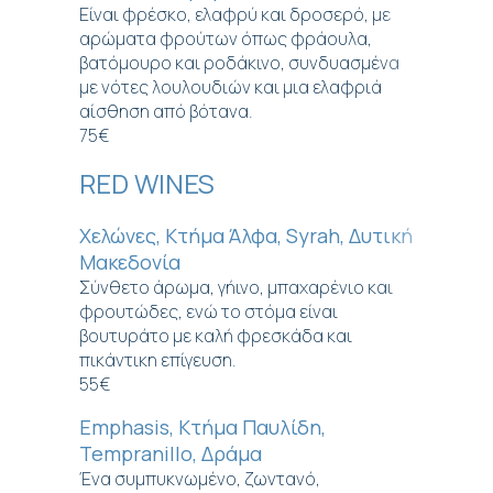
Είναι φρέσκο, ελαφρύ και δροσερό, με
αρώματα φρούτων όπως φράουλα,
βατόμουρο και ροδάκινο, συνδυασμένα
με νότες λουλουδιών και μια ελαφριά
αίσθηση από βότανα.
75€
RED WINES
Χελώνες, Κτήμα Άλφα, Syrah, Δυτική
Μακεδονία
Σύνθετο άρωμα, γήινο, μπαχαρένιο και
φρουτώδες, ενώ το στόμα είναι
βουτυράτο με καλή φρεσκάδα και
πικάντικη επίγευση.
55€
Emphasis, Κτήμα Παυλίδη,
Tempranillo, Δράμα
Ένα συμπυκνωμένο, ζωντανό,