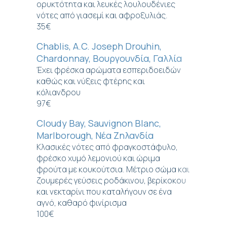
ορυκτότητα και λευκές λουλουδένιες
νότες από γιασεμί και αφροξυλιάς.
35€
Chablis, A.C. Joseph Drouhin,
Chardonnay, Βουργουνδία, Γαλλία
Έχει φρέσκα αρώματα εσπεριδοειδών
καθώς και νύξεις φτέρης και
κόλιανδρου
97€
Cloudy Bay, Sauvignon Blanc,
Marlborough, Νέα Ζηλανδία
Κλασικές νότες από φραγκοστάφυλο,
φρέσκο ​​χυμό λεμονιού και ώριμα
φρούτα με κουκούτσια. Μέτριο σώμα και
ζουμερές γεύσεις ροδάκινου, βερίκοκου
και νεκταρίνι που καταλήγουν σε ένα
αγνό, καθαρό φινίρισμα
100€