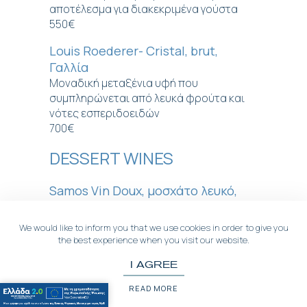
αποτέλεσμα για διακεκριμένα γούστα
550€
Louis Roederer- Cristal, brut,
Γαλλία
Μοναδική μεταξένια υφή που
συμπληρώνεται από λευκά φρούτα και
νότες εσπεριδοειδών
700€
DESSERT WINES
Samos Vin Doux, μοσχάτο λευκό,
οίνος γλυκύς
Ελκυστικό, εκρηκτικό, φρουτώδες με
We would like to inform you that we use cookies in order to give you
ανοιχτόχρωμο χρυσαφί χρώμα.
the best experience when you visit our website.
40€
I AGREE
Vinsanto Καραμολέγκος, γλυκό
READ MORE
κρασί, Ασύρτικο, Σαντορίνη, 500ml