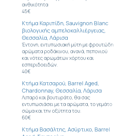
ανθικότητα
45€
Κτήμα Καριπίδη, Sauvignon Blanc
βιολογικής αμπελοκαλλιέργειας,
Θεσσαλία, Λάρισα
Έντονη, εντυπωσιακή μύτη με φρουτώδη
αρώματα ροδάκινου, ανανά, πεπονιού
και νότες αρωμάτων χόρτου και
εσπεριδοειδών.
40€
Κτήμα Κατσαρού, Barrel Aged,
Chardonnay, Θεσσαλία, Λάρισα
Λιπαρό και βουτυράτο, θα σας
εντυπωσιάσει με τα αρώματα, το γεμάτο
σώμα και την οξύτητα του.
60€
Κτήμα Βασάλτης, Ασύρτικο, Barrel