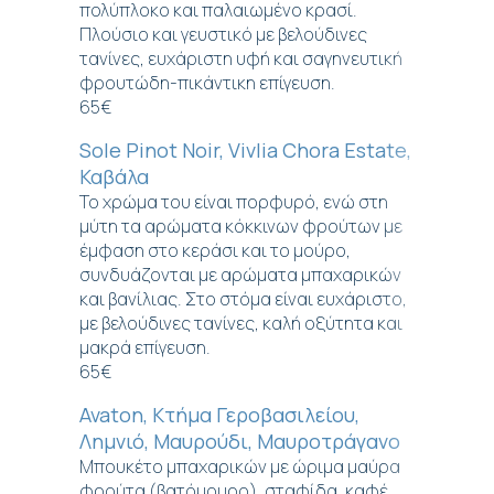
πολύπλοκο και παλαιωμένο κρασί.
Πλούσιο και γευστικό με βελούδινες
τανίνες, ευχάριστη υφή και σαγηνευτική
φρουτώδη-πικάντικη επίγευση.
65€
Sole Pinot Noir, Vivlia Chora Estate,
Καβάλα
Το χρώμα του είναι πορφυρό, ενώ στη
μύτη τα αρώματα κόκκινων φρούτων με
έμφαση στο κεράσι και το μούρο,
συνδυάζονται με αρώματα μπαχαρικών
και βανίλιας. Στο στόμα είναι ευχάριστο,
με βελούδινες τανίνες, καλή οξύτητα και
μακρά επίγευση.
65€
Avaton, Κτήμα Γεροβασιλείου,
Λημνιό, Μαυρούδι, Μαυροτράγανο
Μπουκέτο μπαχαρικών με ώριμα μαύρα
φρούτα (βατόμουρο), σταφίδα, καφέ